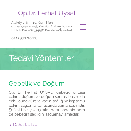
Op.Dr. Ferhat Uysal
Ataköy 7-8-9-10. Kısım Mah
Çobançeşme E-5, Yan Yol Ataköy Towers
B Blok Daire 72, 34158 Bakırköy/İstanbul
0212 571 20 73
Tedavi Yöntemleri
Gebelik ve Doğum
Op. Dr. Ferhat UYSAL, gebelik öncesi
bakım, doğum ve doğum sonrası bakım da
dahil olmak üzere kadın sağlığına kapsamlı
bakım sağlama konusunda uzmanlaşmıştır.
Şefkatli bir yaklaşımla, hem annenin hem
de bebeğin sağlığını sağlamayı amaçlar.
> Daha fazla...