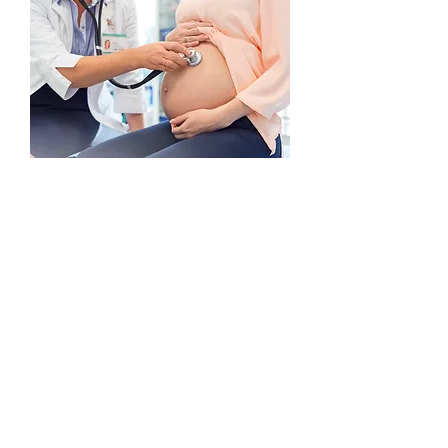
Infertilite
Kısırlık, bir çiftin hamilelik elde etme
sürecinde yaşadığı bir engeldir. Bu durum,
çeşitli faktörlerden kaynaklanabilir,
Hormonal dengesizliklerden anatomik
bozukluklara kadar birçok nedeni olabilir.
Doğru tanı ve tedavi ile birlikte, birçok çift,
kısırlık sorununu aşabilir ve sağlıklı bir
gebelik elde edebilir.
> Daha fazla...
Ataköy 7-8-9-10. Kısım
Mah Çobançeşme E-5,